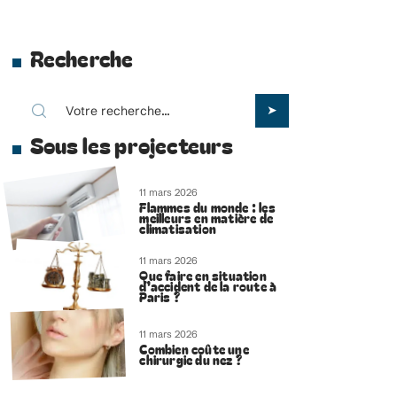
Recherche
Sous les projecteurs
11 mars 2026
Flammes du monde : les
meilleurs en matière de
climatisation
11 mars 2026
Que faire en situation
d’accident de la route à
Paris ?
11 mars 2026
Combien coûte une
chirurgie du nez ?