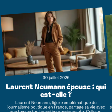
30 juillet 2026
Laurent Neumann épouse : qui
est-elle ?
Laurent Neumann, figure emblématique du
journalisme politique en France, partage sa vie avec
s
une femme tout aussi impressionnante. Celle qui