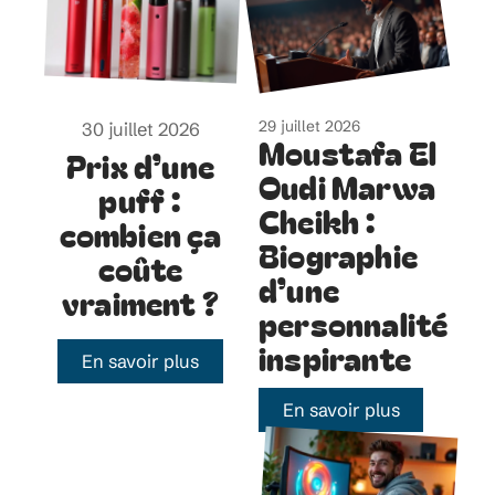
29 juillet 2026
30 juillet 2026
Moustafa El
Prix d’une
Oudi Marwa
puff :
Cheikh :
combien ça
Biographie
coûte
d’une
vraiment ?
personnalité
inspirante
En savoir plus
En savoir plus