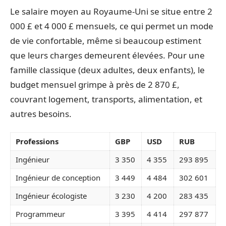
Le salaire moyen au Royaume-Uni se situe entre 2
000 £ et 4 000 £ mensuels, ce qui permet un mode
de vie confortable, même si beaucoup estiment
que leurs charges demeurent élevées. Pour une
famille classique (deux adultes, deux enfants), le
budget mensuel grimpe à près de 2 870 £,
couvrant logement, transports, alimentation, et
autres besoins.
Professions
GBP
USD
RUB
Ingénieur
3 350
4 355
293 895
Ingénieur de conception
3 449
4 484
302 601
Ingénieur écologiste
3 230
4 200
283 435
Programmeur
3 395
4 414
297 877