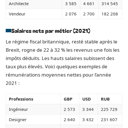
Architecte
3 585
4 661
314 545
Vendeur
2 076
2 700
182 208
Salaires nets par métier (2021)
Le régime fiscal britannique, resté stable après le
Brexit, rogne de 22 à 32 % les revenus une fois les
impôts déduits. Les hauts salaires subissent des
taux plus élevés. Voici quelques exemples de
rémunérations moyennes nettes pour l’année
2021 :
Professions
GBP
USD
RUB
Ingénieur
2 573
3 344
225 729
Designer
2 640
3 432
231 607