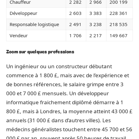
Chauffeur
2 282
2 966
200 199
Développeur
2 603
3 383
228 361
Responsable logistique
2 491
3 238
218 535
Vendeur
1 706
2 217
149 667
Zoom sur quelques professions
Un ingénieur ou un constructeur débutant
commence à 1 800 £, mais avec de l’expérience et
de bonnes références, le salaire grimpe entre 3
000 et 7 000 £ mensuels. Un développeur
informatique fraichement diplômé démarre à 1
800 £, mais à Londres, la moyenne atteint 43 000 £
annuels (31 000 £ dans d’autres villes). Les
médecins généralistes touchent entre 45 700 et 56
000 £ par an, souvent après 50 heures de travail