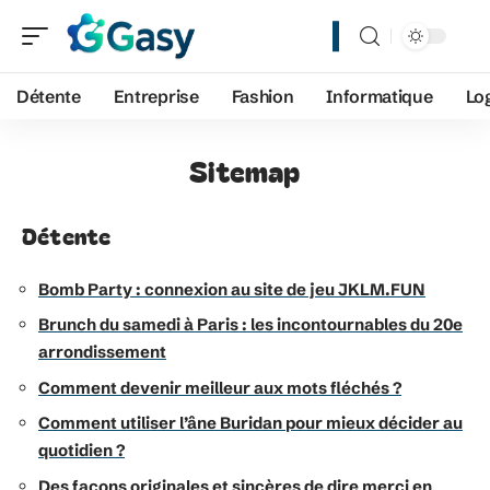
Détente
Entreprise
Fashion
Informatique
Lo
Sitemap
Détente
Bomb Party : connexion au site de jeu JKLM.FUN
Brunch du samedi à Paris : les incontournables du 20e
arrondissement
Comment devenir meilleur aux mots fléchés ?
Comment utiliser l’âne Buridan pour mieux décider au
quotidien ?
Des façons originales et sincères de dire merci en