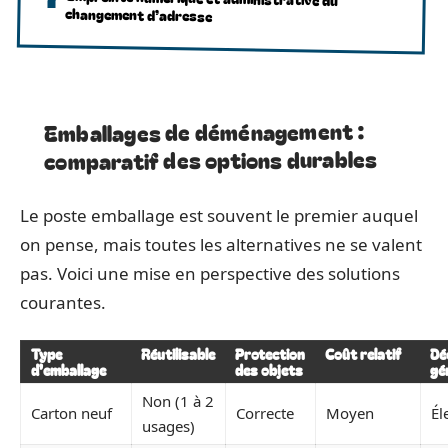
changement d’adresse
Emballages de déménagement :
comparatif des options durables
Le poste emballage est souvent le premier auquel
on pense, mais toutes les alternatives ne se valent
pas. Voici une mise en perspective des solutions
courantes.
Type
Réutilisable
Protection
Coût relatif
Dé
d’emballage
des objets
gé
Non (1 à 2
Carton neuf
Correcte
Moyen
Él
usages)