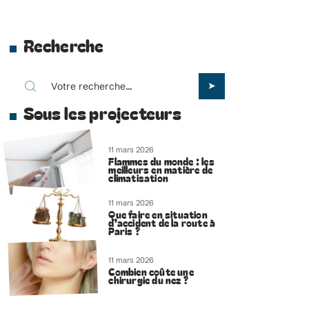
Recherche
Sous les projecteurs
11 mars 2026
Flammes du monde : les
meilleurs en matière de
climatisation
11 mars 2026
Que faire en situation
d’accident de la route à
Paris ?
11 mars 2026
Combien coûte une
chirurgie du nez ?