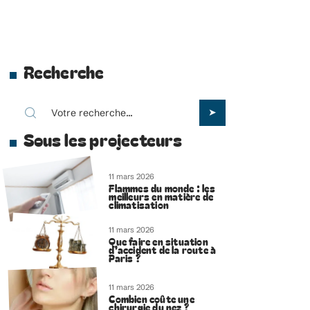
Recherche
Sous les projecteurs
11 mars 2026
Flammes du monde : les
meilleurs en matière de
climatisation
11 mars 2026
Que faire en situation
d’accident de la route à
Paris ?
11 mars 2026
Combien coûte une
chirurgie du nez ?