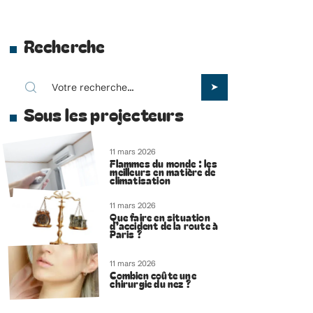
Recherche
Sous les projecteurs
11 mars 2026
Flammes du monde : les
meilleurs en matière de
climatisation
11 mars 2026
Que faire en situation
d’accident de la route à
Paris ?
11 mars 2026
Combien coûte une
chirurgie du nez ?