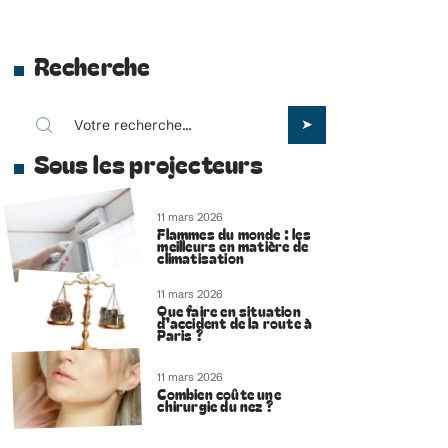
Recherche
Sous les projecteurs
11 mars 2026
Flammes du monde : les
meilleurs en matière de
climatisation
11 mars 2026
Que faire en situation
d’accident de la route à
Paris ?
11 mars 2026
Combien coûte une
chirurgie du nez ?