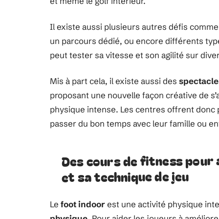
et même le golf intérieur.
Il existe aussi plusieurs autres défis comme 
un parcours dédié, ou encore différents ty
peut tester sa vitesse et son agilité sur div
Mis à part cela, il existe aussi des
spectacle
proposant une nouvelle façon créative de s’a
physique intense. Les centres offrent donc 
passer du bon temps avec leur famille ou ent
Des cours de fitness pour 
et sa technique de jeu
Le
foot indoor
est une activité physique in
physique
. Pour aider les joueurs à améliorer