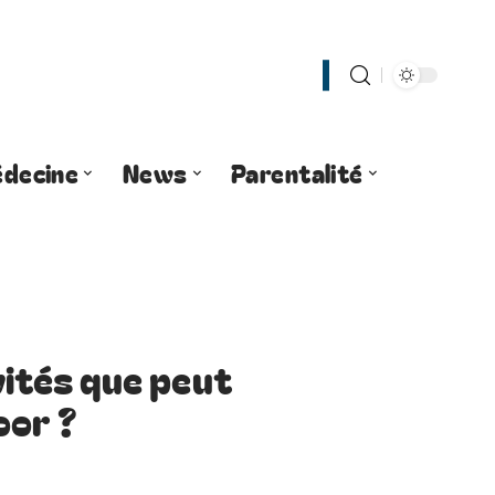
decine
News
Parentalité
vités que peut
oor ?